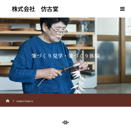
株式会社 仿古堂
筆
づ
く
り
見
学
・
筆
づ
く
り
体
験
experience