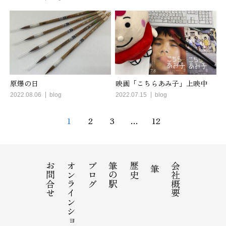
原爆の日
映画「こちらあみ子」上映中
2022.08.06
blog
2022.07.15
blog
1
2
3
…
12
お問合せ
オンラインショップ
ブログ
筆の駅
歴史
会社概要
筆