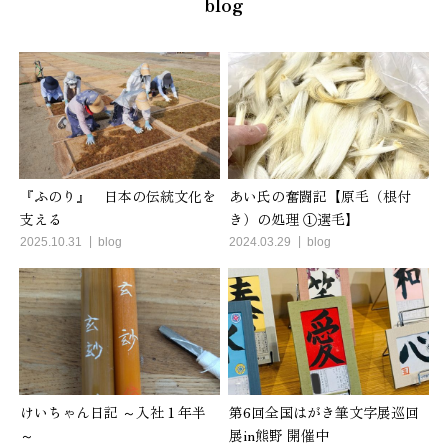
blog
『ふのり』 日本の伝統文化を
あい氏の奮闘記【原毛（根付
支える
き）の処理 ①選毛】
2025.10.31
blog
2024.03.29
blog
けいちゃん日記 ～入社１年半
第6回全国はがき筆文字展巡回
～
展in熊野 開催中