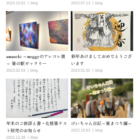
2023.10.02
blog
2023.07.13
blog
amaneki ～meggyのアレコレ展
新年あけましておめでとうござ
～ 筆の駅ギャラリー
います
2023.02.03
blog
2023.01.02
blog
年末のご挨拶と書・化粧筆テス
けいちゃん日記～筆まつり編～
ト販売のお知らせ
2022.10.03
blog
2022.12.28
blog