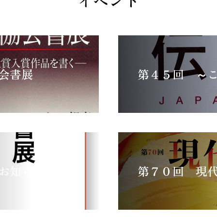
会書展
お知らせ
第７０回 現