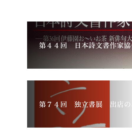
第４４回 日本詩文書作家協
第７４回 独立書展 出店の