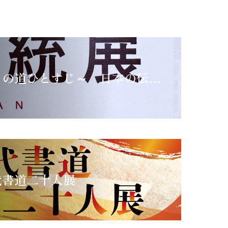
第４５回 ～この道ひとすじ～ 日本の伝統展
代書道二十人展