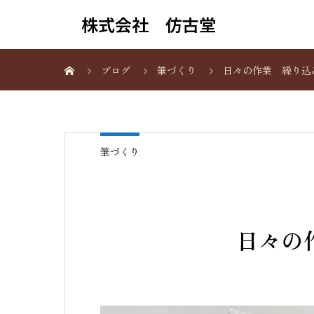
株式会社 仿古堂
ブログ
筆づくり
日々の作業 繰り込
筆づくり
日々の