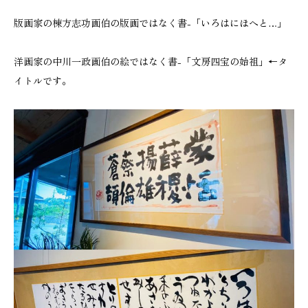
版画家の棟方志功画伯の版画ではなく書-「いろはにほへと…」
洋画家の中川一政画伯の絵ではなく書-「文房四宝の始祖」←タ
イトルです。