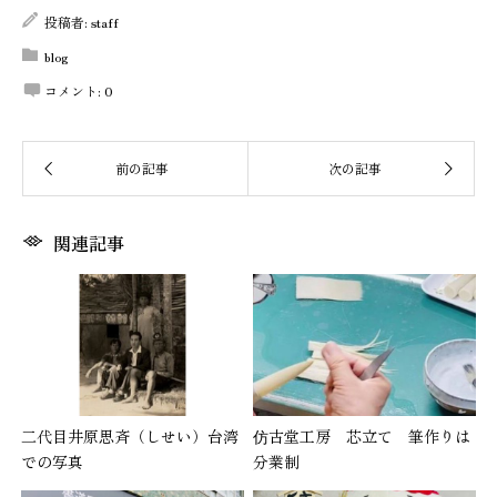
投稿者:
staff
blog
コメント:
0
関連記事
二代目井原思斉（しせい）台湾
仿古堂工房 芯立て 筆作りは
での写真
分業制