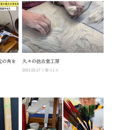
元の角を
久々の仿古堂工房
2021.02.17
筆づくり