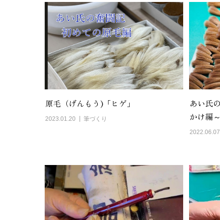
原毛（げんもう)「ヒゲ」
あい氏
かけ編
2023.01.20
筆づくり
2022.06.07