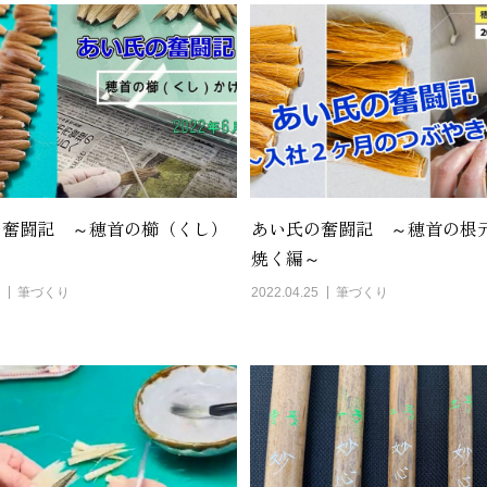
の奮闘記 ～穂首の櫛（くし）
あい氏の奮闘記 ～穂首の根
～
焼く編～
筆づくり
2022.04.25
筆づくり