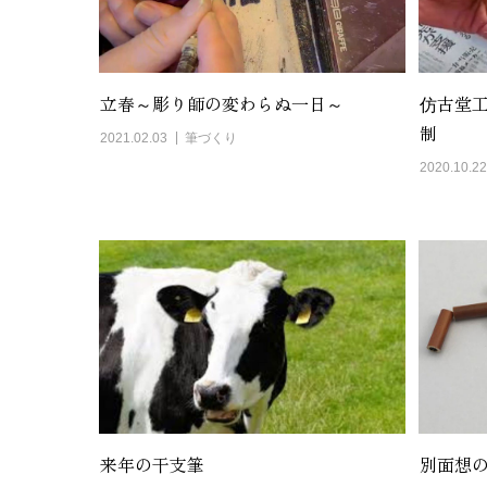
立春～彫り師の変わらぬ一日～
仿古堂
制
2021.02.03
筆づくり
2020.10.22
来年の干支筆
別面想