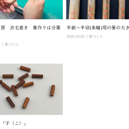
工房 衣毛巻き 筆作りは分業
半紙〜半切(条幅)用の筆の大
2020.10.20
筆づくり
筆づくり
の「子（こ）」