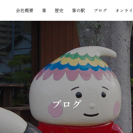
会社概要
筆
歴史
筆の駅
ブログ
オンライ
ブ
ロ
グ