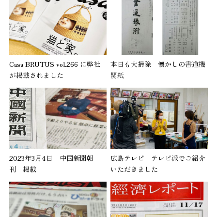
Casa BRUTUS vol.266 に弊社
本日も大掃除 懐かしの書道機
が掲載されました
関紙
2023年3月4日 中国新聞朝
広島テレビ テレビ派でご紹介
刊 掲載
いただきました