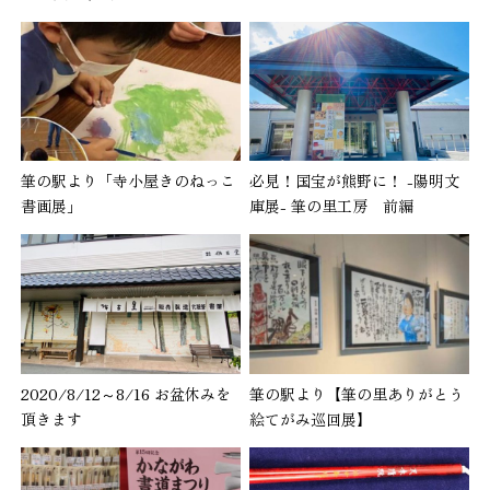
筆の駅より「寺小屋きのねっこ
必見！国宝が熊野に！ -陽明文
書画展」
庫展- 筆の里工房 前編
2020/8/12～8/16 お盆休みを
筆の駅より【筆の里ありがとう
頂きます
絵てがみ巡回展】