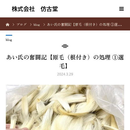
株式会社 仿古堂
ブログ
blog
あい氏の奮闘記【原毛（根付き）の処理 ①選毛】
blog
あい氏の奮闘記【原毛（根付き）の処理 ①選
毛】
2024.3.29