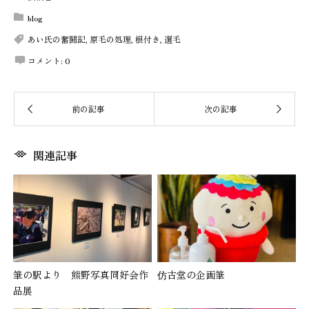
blog
あい氏の奮闘記
,
原毛の処理
,
根付き
,
選毛
コメント:
0
関連記事
筆の駅より 熊野写真同好会作
仿古堂の企画筆
品展