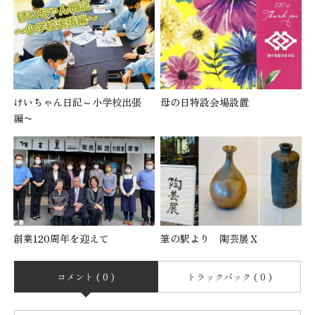
けいちゃん日記～小学校出張
母の日特設会場設置
編〜
創業120周年を迎えて
筆の駅より 陶芸展Ｘ
コメント ( 0 )
トラックバック ( 0 )