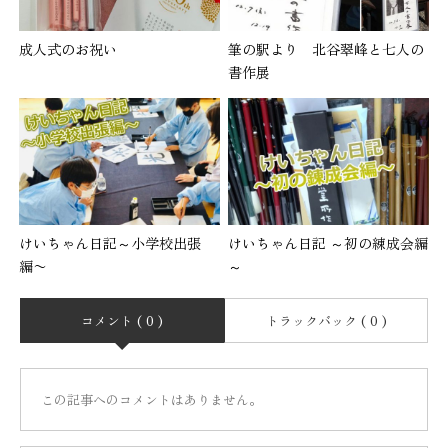
成人式のお祝い
筆の駅より 北谷翠峰と七人の
書作展
けいちゃん日記～小学校出張
けいちゃん日記 ～初の練成会編
編〜
～
コメント ( 0 )
トラックバック ( 0 )
この記事へのコメントはありません。