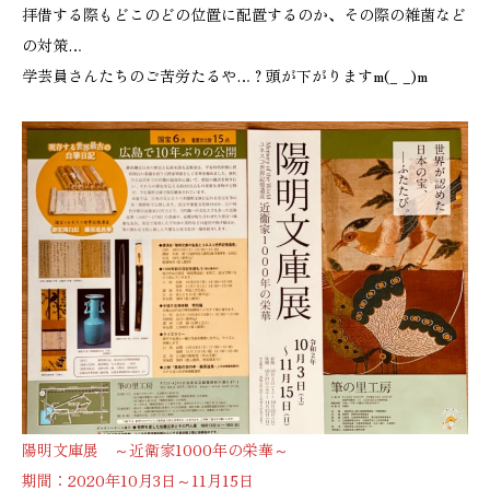
拝借する際もどこのどの位置に配置するのか、その際の雑菌など
の対策…
学芸員さんたちのご苦労たるや…？頭が下がりますm(_ _)m
陽明文庫展 ～近衛家1000年の栄華～
期間：2020年10月3日～11月15日