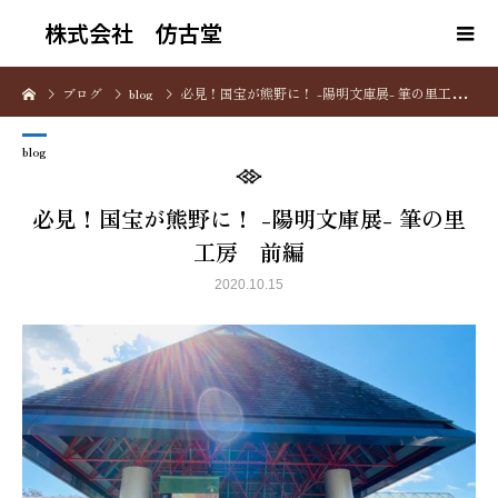
株式会社 仿古堂
ブログ
blog
必見！国宝が熊野に！ -陽明文庫展- 筆の里工房 前編
blog
必見！国宝が熊野に！ -陽明文庫展- 筆の里
工房 前編
2020.10.15