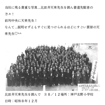
当社に残る貴重な写真…比田井天来先生を囲ん書道先駆者の
方々！
前列中央に天来先生！
なんて…説明せずともすぐに見つけられるほどにすごい貫禄の天
来先生♡^^
比田井天来先生を囲んで Ｓ８／１２場所：神戸北野小学校
日時：昭和８年１２月