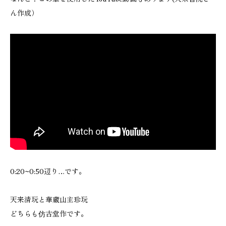
ん作成）
0:20~0:50辺り…です。
天来清玩と華蔵山主珍玩
どちらも仿古堂作です。