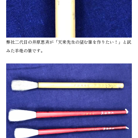
弊社二代目の井原思斉が「天来先生の望む筆を作りたい！」と試
みた羊毫の筆です。