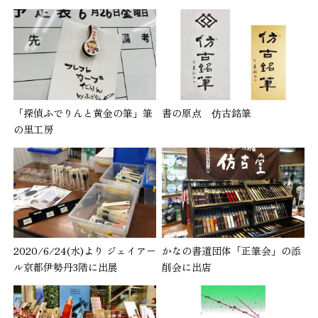
「探偵ふでりんと黄金の筆」筆
書の原点 仿古銘筆
の里工房
2020/6/24(水)より ジェイアー
かなの書道団体「正筆会」の添
ル京都伊勢丹3階に出展
削会に出店