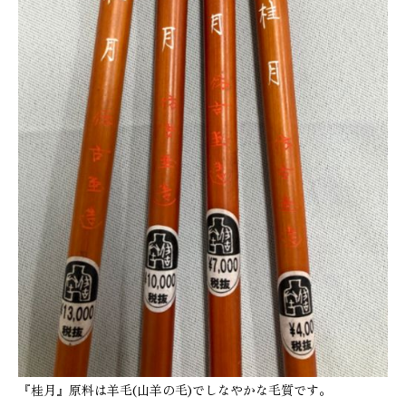
『桂月』原料は羊毛(山羊の毛)でしなやかな毛質です。