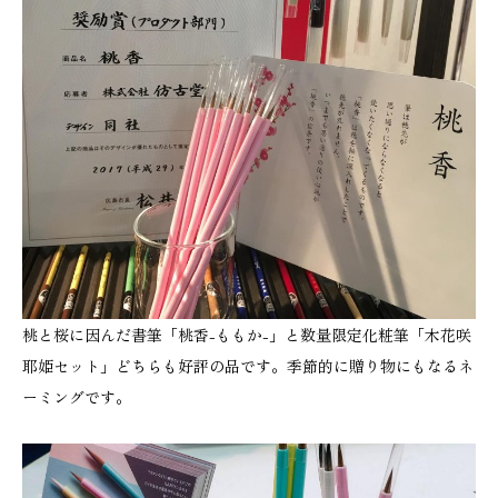
桃と桜に因んだ書筆「桃香-ももか-」と数量限定化粧筆「木花咲
耶姫セット」どちらも好評の品です。季節的に贈り物にもなるネ
ーミングです。