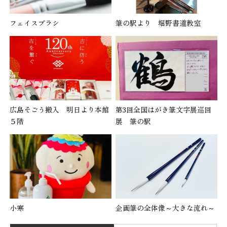
フェイスブラシ
筆の駅より 堀野書道教室
広島そごう搬入 明日より本館
第3回全国はがき筆文字展巡回
５階
展 筆の駅
小寒
企画筆の全体像～大きな流れ～