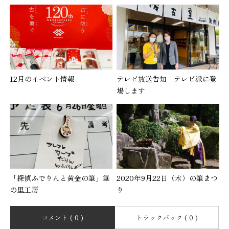
12月のイベント情報
テレビ放送告知 テレビ派に登
場します
「探偵ふでりんと黄金の筆」筆
2020年9月22日（木）の筆まつ
の里工房
り
コメント ( 0 )
トラックバック ( 0 )