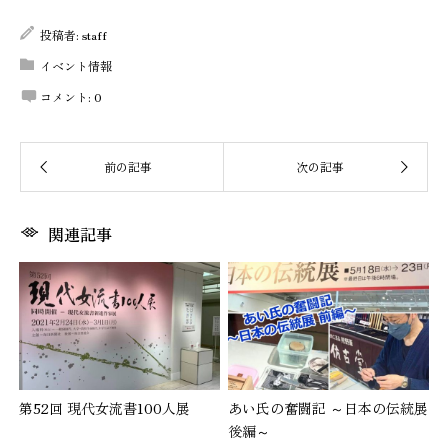
投稿者:
staff
イベント情報
コメント:
0
関連記事
第52回 現代女流書100人展
あい氏の奮闘記 ～日本の伝統展
後編～