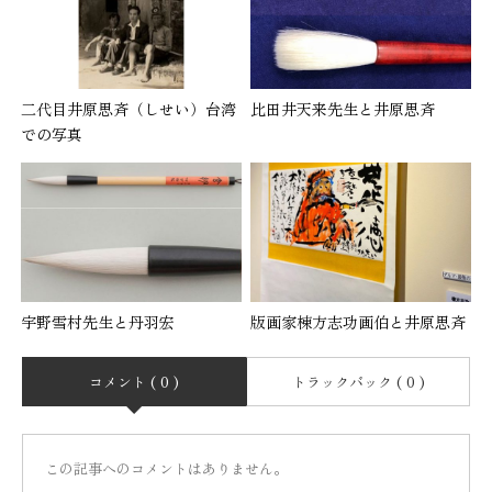
二代目井原思斉（しせい）台湾
比田井天来先生と井原思斉
での写真
宇野雪村先生と丹羽宏
版画家棟方志功画伯と井原思斉
コメント ( 0 )
トラックバック ( 0 )
この記事へのコメントはありません。