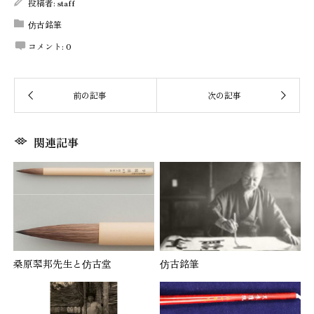
投稿者:
staff
仿古銘筆
コメント:
0
関連記事
桑原翆邦先生と仿古堂
仿古銘筆