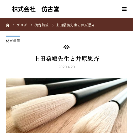
株式会社 仿古堂
ブログ
仿古銘筆
上田桑鳩先生と井原思斉
仿古銘筆
上田桑鳩先生と井原思斉
2020.4.20