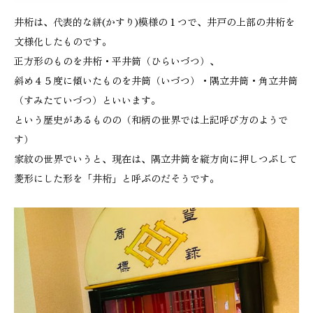
井桁は、代表的な絣(かすり)模様の１つで、井戸の上部の井桁を
文様化したものです。
正方形のものを井桁・平井筒（ひらいづつ）、
斜め４５度に傾いたものを井筒（いづつ）・隅立井筒・角立井筒
（すみたていづつ）といいます。
という歴史があるものの（和柄の世界では上記呼び方のようで
す）
家紋の世界でいうと、現在は、隅立井筒を縦方向に押しつぶして
菱形にした形を「井桁」と呼ぶのだそうです。