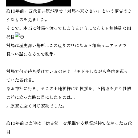
約10年前に四代目井原が夢で「対馬へ来なさい」という夢告のよ
うなものを見ました。
そこで、本当に対馬ヘ渡ってしまうという…なんとも無鉄砲な四
代目
対馬は歴史深い場所…この辺りの話になると相当マニアックで
長〜い話になるので割愛。
対馬で何が待ち受けているのか？ ドキドキしながら島内を巡っ
ていた四代目。
ある神社に行き、そこの土地神様に御挨拶を、と階段を昇り社殿
の前に立った時に目にしたものは…
井原家と全く同じ家紋でした。
約10年前の当時は「仿古堂」を承継する覚悟が持てなかった四代
目