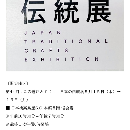
《関東地区》
第44回～この道ひとすじ～ 日本の伝統展５月１５日（木）→
１９日（月）
■ 日本橋高島屋S.C. 本館８階 催会場
※午前10時30分～午後７時30分
※最終日は午後6時閉場