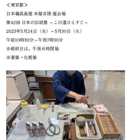
≪東京都≫
日本橋高島屋 本館８階 催会場
第42回 日本の伝統展 ～この道ひとすじ～
2023年5月24日（水）～5月30日（火）
午前10時30分～午後7時30分
※最終日は、午後６時閉場
※書筆・化粧筆