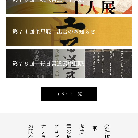
第７４回奎星展 出店のお知らせ
第７６回 毎日書道展中国展
イベント一覧
お問合せ
ブログ
筆の駅
歴史
会社概要
筆