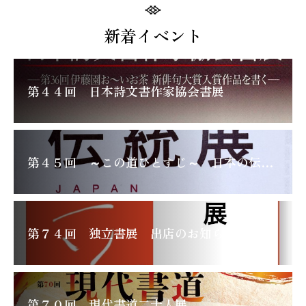
新着イベント
第４４回 日本詩文書作家協会書展
第４５回 ～この道ひとすじ～ 日本の伝統展
第７４回 独立書展 出店のお知らせ
第７０回 現代書道二十人展