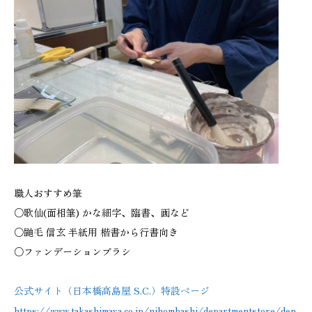
職人おすすめ筆
○歌仙(面相筆) かな細字、臨書、画など
○鼬毛 信玄 半紙用 楷書から行書向き
○ファンデーションブラシ
公式サイト（日本橋高島屋 S.C.）特設ページ
https://www.takashimaya.co.jp/nihombashi/departmentstore/den