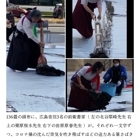
136畳の絹布に、広島在住3名の前衛書家（ 左の北谷翆峰先生 右
上の栗原桜水先生 右下の田原原春先生 ）が、それぞれ一文字ず
つ、コロナ禍の沈んだ空気を吹き飛ばすほどの迫力ある筆さばき