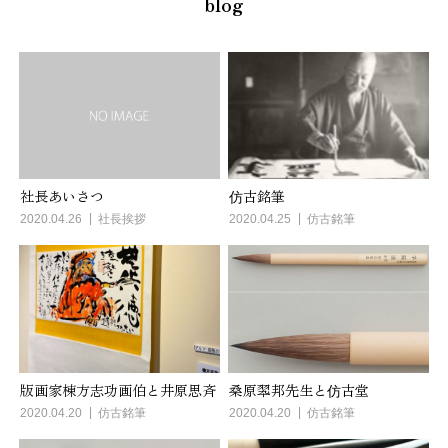
blog
仿古銘筆
社長あいさつ
2020.04.25
仿古銘筆
2020.04.26
社長挨拶
版画家棟方志功画伯と井原思斉
桑原翆邦先生と仿古堂
2020.04.20
仿古銘筆
2020.04.20
仿古銘筆