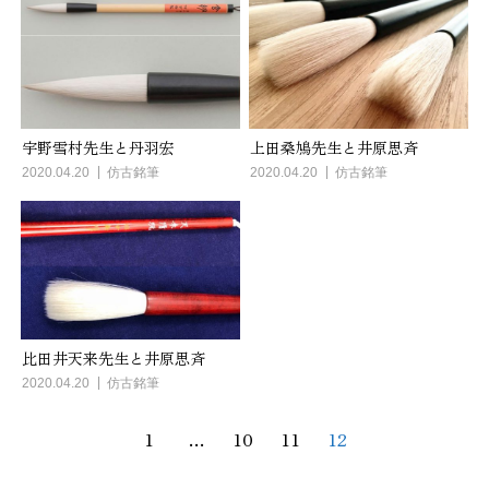
宇野雪村先生と丹羽宏
上田桑鳩先生と井原思斉
2020.04.20
仿古銘筆
2020.04.20
仿古銘筆
比田井天来先生と井原思斉
2020.04.20
仿古銘筆
1
…
10
11
12