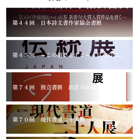
第４４回 日本詩文書作家協会書展
第４５回 ～この道ひとすじ～ 日本の伝統展
第７４回 独立書展 出店のお知らせ
第７０回 現代書道二十人展