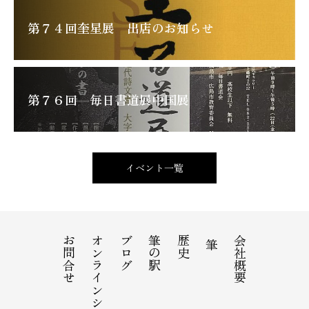
第７４回奎星展 出店のお知らせ
第７６回 毎日書道展中国展
イベント一覧
お問合せ
オンラインショップ
ブログ
筆の駅
歴史
会社概要
筆