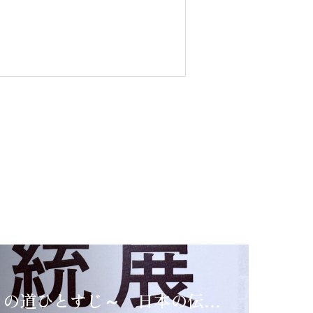
第４５回 ～この道ひとすじ～ 日本の伝統展