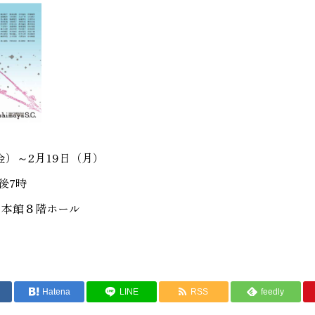
（金）～2月19日（月）
後7時
 本館８階ホール
Hatena
LINE
RSS
feedly