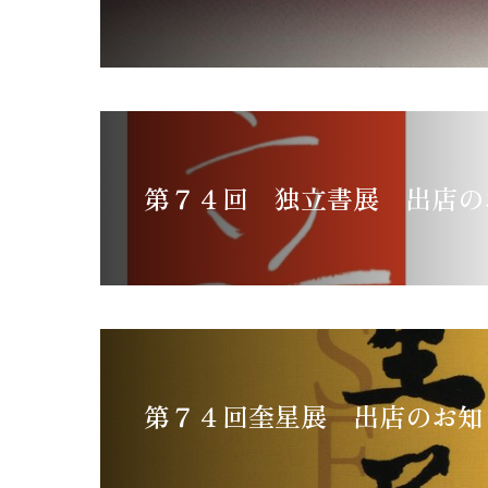
第７４回 独立書展 出店の
第７４回奎星展 出店のお知