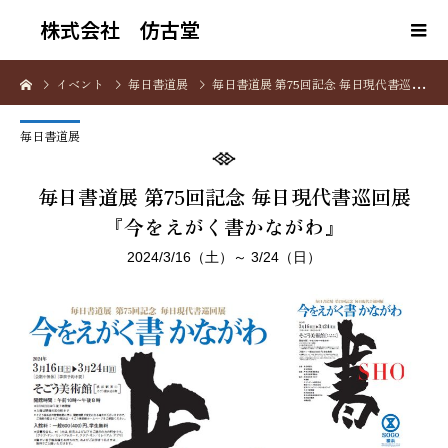
株式会社 仿古堂
イベント
毎日書道展
毎日書道展 第75回記念 毎日現代書巡回展 『今をえがく書かながわ』
毎日書道展
毎日書道展 第75回記念 毎日現代書巡回展
『今をえがく書かながわ』
2024/3/16（土）～ 3/24（日）