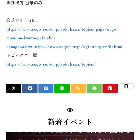
当社出店 書筆のみ
公式サイトURL
https://www.sogo-seibu.jp/yokohama/topics/page/sogo-
museum-imawoegakusho-
kanagawa.htmlhttps://www.sogen.or.jp/sgten/sgten60.html
トピックス一覧
https://www.sogo-seibu.jp/yokohama/topics/
新着イベント