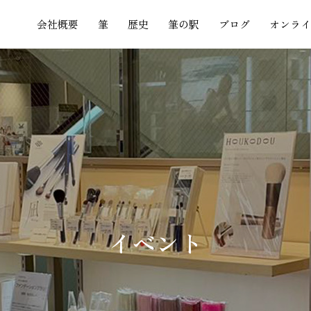
会社概要
筆
歴史
筆の駅
ブログ
オンライ
イ
ベ
ン
ト