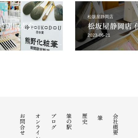
松坂屋静岡店
 特別販売会
松坂屋静岡店 
2023-06-21
お問合せ
オンラインショップ
ブログ
筆の駅
歴史
会社概要
筆