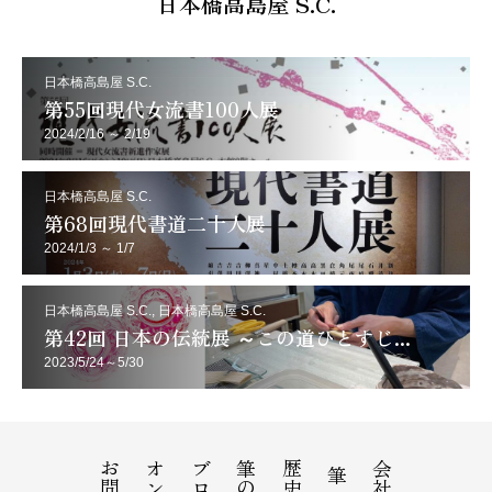
日本橋高島屋 S.C.
日本橋高島屋 S.C.
第55回現代女流書100人展
2024/2/16 ～ 2/19
日本橋高島屋 S.C.
第68回現代書道二十人展
2024/1/3 ～ 1/7
日本橋高島屋 S.C., 日本橋高島屋 S.C.
第42回 日本の伝統展 ～この道ひとすじ...
2023/5/24～5/30
ブログ
筆の駅
歴史
筆