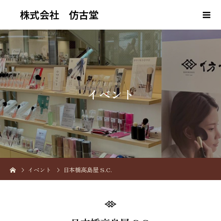
株式会社 仿古堂
イ
ベ
ン
ト
イベント
日本橋高島屋 S.C.