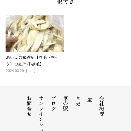
根付き
あい氏の奮闘記【原毛（根付
き）の処理 ①選毛】
2024.03.29
blog
お問合せ
オンラインショップ
ブログ
筆の駅
歴史
会社概要
筆