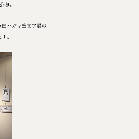
を公募。
全国ハガキ筆文字展の
ます。