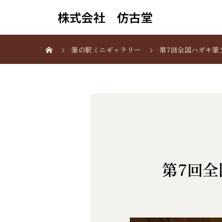
株式会社 仿古堂
筆の駅ミニギャラリー
第7回全国ハガキ筆
第7回