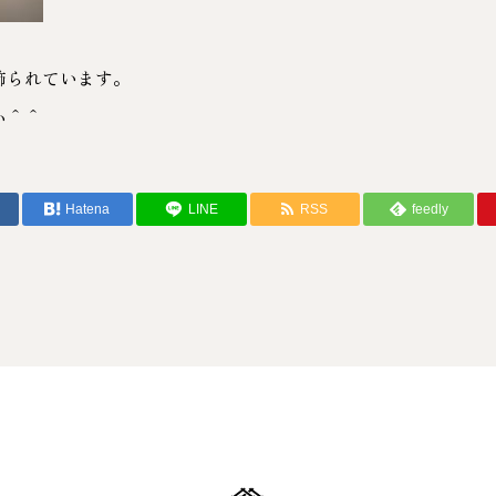
飾られています。
い＾＾
Hatena
LINE
RSS
feedly