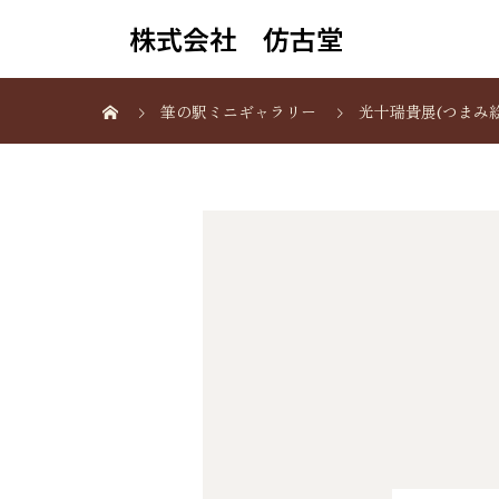
株式会社 仿古堂
筆の駅ミニギャラリー
光十瑞貴展(つまみ