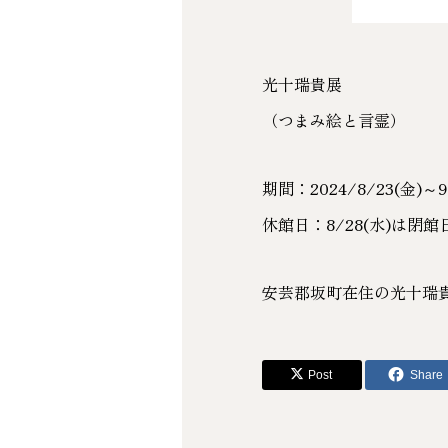
光十瑞貴展
（つまみ絵と言霊）
期間：2024/8/23(金)～
休館日：8/28(水)は閉館
安芸郡坂町在住の光十瑞貴
Post
Share