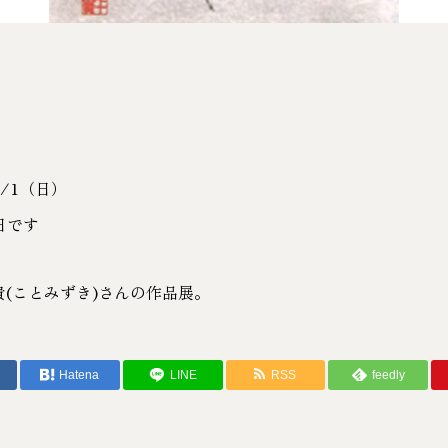
9/1（日）
日です
(ことみずき)さんの作品展。
Hatena
LINE
RSS
feedly