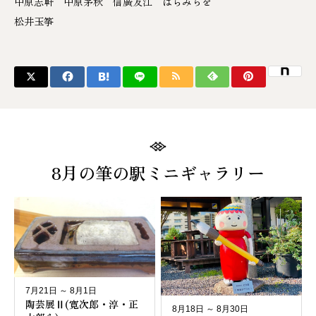
中原志軒 中原茅秋 信廣友江 はらみちを
松井玉筝
8月の筆の駅ミニギャラリー
7月21日 ～ 8月1日
陶芸展Ⅱ(寛次郎・淳・正
8月18日 ～ 8月30日