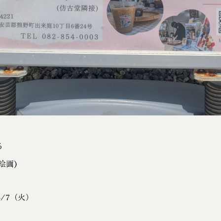
る
絵画)
4/7（火）