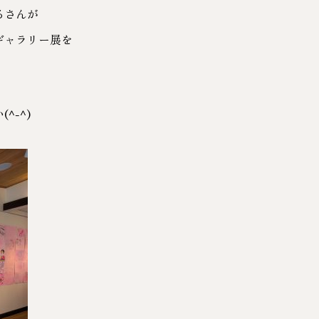
るさんが
ギャラリー展を
^-^)