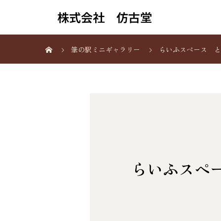
株式会社 仿古堂
筆の駅ミニギャラリー
らいふスペース と
らいふスペ