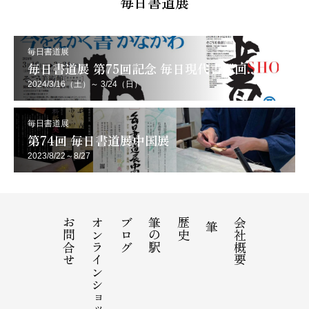
毎日書道展
毎日書道展
毎日書道展 第75回記念 毎日現代書巡回...
2024/3/16（土）～ 3/24（日）
毎日書道展
第74回 毎日書道展中国展
2023/8/22～8/27
お問合せ
オンラインショップ
ブログ
筆の駅
歴史
会社概要
筆