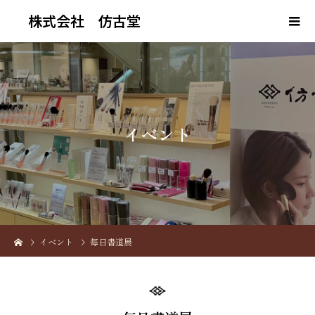
株式会社 仿古堂
イ
ベ
ン
ト
イベント
毎日書道展