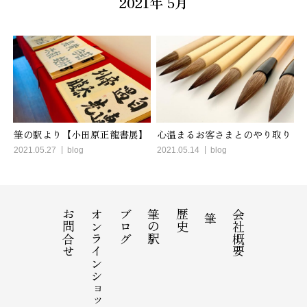
2021年 5月
筆の駅より【小田原正龍書展】
心温まるお客さまとのやり取り
2021.05.27
blog
2021.05.14
blog
お問合せ
オンラインショップ
ブログ
筆の駅
歴史
会社概要
筆