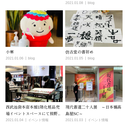
2021.01.08
blog
小寒
仿古堂の書初め
2021.01.06
blog
2021.01.05
blog
西武池袋本店本館1階化粧品売
現代書道二十人展 ～日本橋髙
場イベントスペースにて熊野...
島屋SC～
2021.01.04
イベント情報
2021.01.03
イベント情報