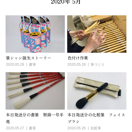
2020年 5月
筆シャン誕生ストーリー
色付け作業
2020.05.29
書筆
2020.05.28
筆づくり
本日発送分の書筆 聚鋒一号羊
本日発送分の化粧筆 フェイス
毫
ブラシ
2020.05.27
書筆
2020.05.26
化粧筆