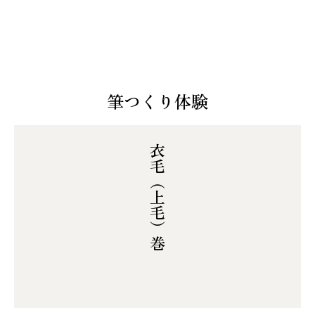
筆つくり体験
衣毛（上毛）巻